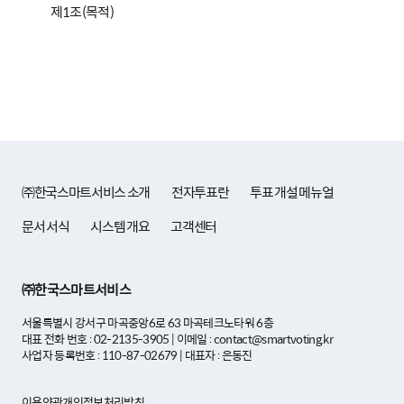
㈜한국스마트서비스 소개
전자투표란
투표 개설 메뉴얼
문서 서식
시스템 개요
고객센터
㈜한국스마트서비스
서울특별시 강서구 마곡중앙6로 63 마곡테크노타워 6층
대표 전화 번호 : 02-2135-3905 | 이메일 : contact@smartvoting.kr
사업자 등록번호 : 110-87-02679 | 대표자 : 은동진
이용약관
개인정보처리방침