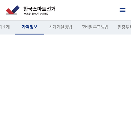
이용 방법
지 소개
가격 정보
선거 개설 방법
모바일 투표 방법
현장 투
패키지별 가격 정보
스마트 베이직
~1000
~2000
2000명
유권자
~200 명
수
명
명
이상
스마트 베이직 가격표