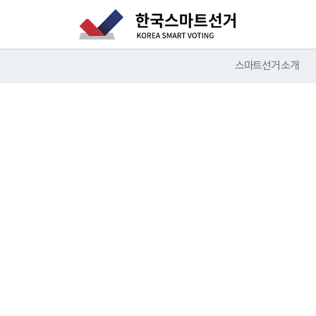
스마트선거 소개
공인전자문
투표과 종료됨과 동시에 하나금융TI DATA