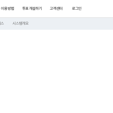
이용 방법
투표 개설하기
고객센터
로그인
비스
시스템개요
과의 무결성
인전자문서보관소에 저장된 전자문서는 문서의 무